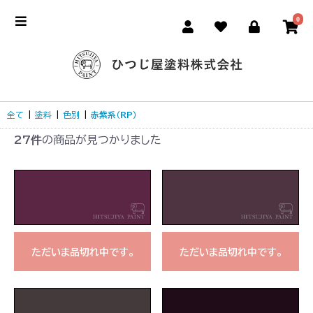
0
全て
|
塗料
|
色別
|
赤紫系（RP）
27件
の商品が見つかりました
ただいま品切れ中です。
ただいま品切れ中です。