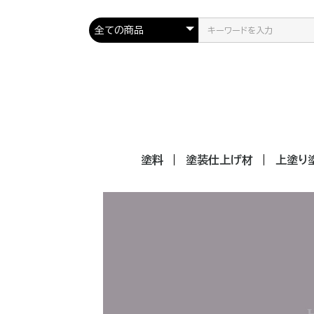
塗料
塗装仕上げ材
上塗り
色別
素材別
場所別
無彩色
赤系（
黄赤系
黄系（
緑黄系
緑系（
青緑系
青系（
紫青系
紫系（
赤紫系
金属
多用
自動