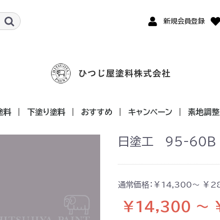
新規会員登録
塗料
下塗り塗料
おすすめ
キャンペーン
素地調整
系（N）
R）
（YR）
Y）
（GY）
G）
（BG）
B）
（PB）
P）
（RP）
用
途水性用
車用
日塗工 95-60B
通常価格：
￥14,300～ ￥2
￥14,300 ～ 