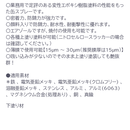
〇業務用で定評のある変性エポキシ樹脂塗料の性能をもっ
た缶スプレーです。
〇密着力、防錆力が強力です。
〇顔料入りで防錆力、耐水性、耐衝撃性に優れます。
〇エアゾールですが、焼付の使用も可能です。
〇各種上塗り塗料が可能（ニトロセルロースラッカーの場合
は確認してください。）
〇薄膜で使用可能【15μm ～ 30μm（推奨膜厚は15μm）】
〇吸い込みが少ないのでそのまま上塗り塗装しても艶抜
群！
●適用素材
＊鉄 、 電気亜鉛メッキ 、 電気亜鉛メッキ(クロムフリー) 、
溶融亜鉛メッキ 、 ステンレス 、 アルミ 、 アルミ(6063)
、 マグネシウム合金(処理あり) 、 銅 、 真鍮
下塗り材