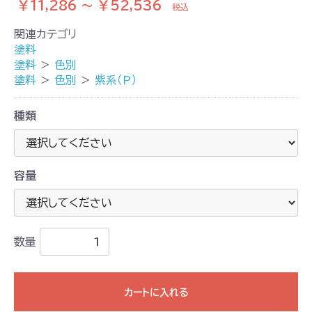
￥11,286 ～ ￥52,536
税込
関連カテゴリ
塗料
塗料
＞
色別
塗料
＞
色別
＞
紫系（P）
種類
容量
数量
カートに入れる